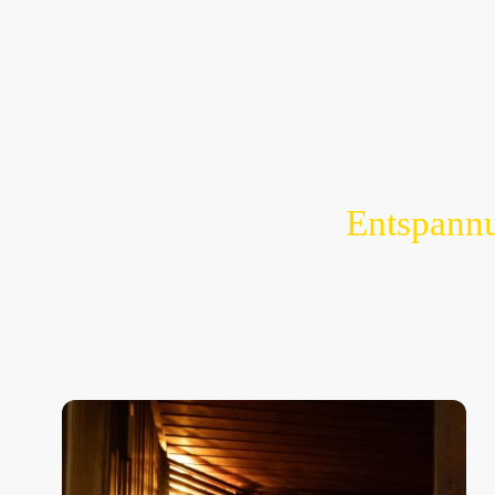
Entspannu
Willkommen bei Gym-Fitness-Schüttorf, Ihrem Rüc
Infrarot Sauna, Bio Sauna und Finnische Sauna 
Stress des Alltags hinter