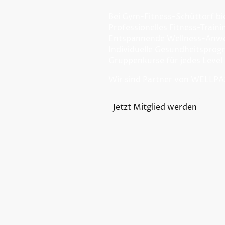
Bei Gym-Fitness-Schüttorf bi
Professionelles Fitness-Traini
Entspannende Wellness-Anw
Individuelle Gesundheitspro
Gruppenkurse für jedes Level
Wir sind Partner von WELLP
Jetzt Mitglied werden