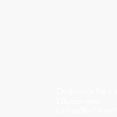
Heiztechnologie, die tief in die Muskulatur
eindringt und Verspannungen lindert. Sie ist ideal
für alle, die nur kurze Zeit haben oder eine sanfte
Wärme bevorzugen. Erleben Sie, wie die
Tiefenwärme Ihre Gesundheit fördert und das
Wohlbefinden steigert.
Entdecken Sie un
Fitness- und
Gesundheitscent