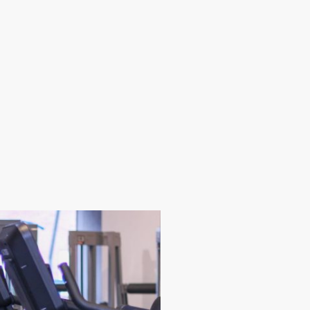
Wellnessbereichs. Hier erwartet Sie die typisch
hohe Temperatur, die Ihnen hilft, sich von Stress
und Verspannungen zu befreien. Erleben Sie die
traditionelle Aufgusszeremonie, die den Saunagang
zu einem besonderen Erlebnis macht, und gönnen
Sie sich eine Auszeit in unserem stilvollen
Ambiente.