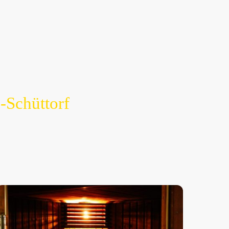
-Schüttorf
re speziell gestalteten Wellnessbereiche, wo die
 Entspannungserlebnis zu bieten. Lassen Sie den
wohltuenden Wellness-Oase.