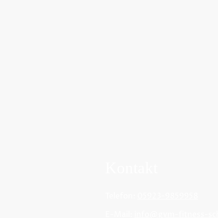
Kontakt
Telefon:
05923-9859958
E-Mail:
info
@gym-fitness-sch