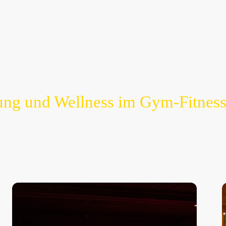
ng und Wellness im Gym-Fitness
kzugsort für Sauna und Wellness. Tauchen Sie ein in unse
optimal aufeinander abgestimmt sind, um Ihnen das beste
 sich und revitalisieren Sie Körper und Geist in unserer 