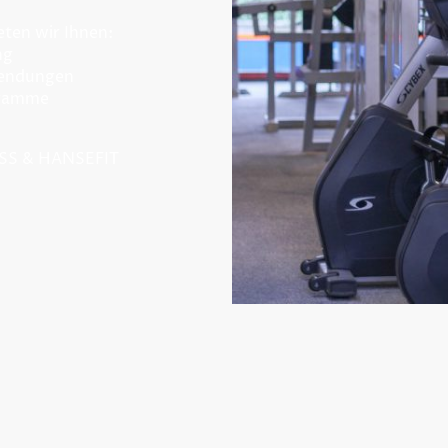
eten wir Ihnen:
ng
endungen
gramme
ASS & HANSEFIT