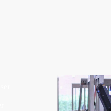
klassischen Sauna mit einer angenehmen, niedrigen
Temperatur und einer erhöhten Luftfeuchtigkeit.
Perfekt für Einsteiger und alle, die es etwas milder
mögen, fördert sie die Entgiftung und kümmert
sich gleichzeitig um Ihre Haut. Genießen Sie die
beruhigende Atmosphäre und den positiven
Einfluss auf Ihre Gesundheit.
ser
er